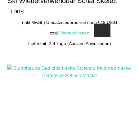
Ski Wiederverwendbar Schal Skelett
11,90
€
(inkl.MwSt.) Umsatzsteuerbefreit nach §19 UStG
zzgl.
Versandkosten
Lieferzeit: 2-4 Tage (Ausland Abweichend)
Dieses
Produkt
weist
mehrere
Varianten
auf.
Die
Optionen
können
auf
der
Produktseite