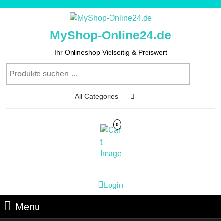
Skip
to
content
MyShop-Online24.de
Skip
to
Ihr Onlineshop Vielseitig & Preiswert
Content
Suchen
nach:
All Categories
0
Cart
Login
Login
Image
Menu
Menu