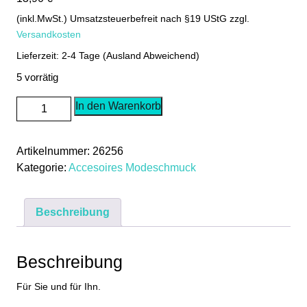
(inkl.MwSt.) Umsatzsteuerbefreit nach §19 UStG
zzgl.
Versandkosten
Lieferzeit: 2-4 Tage (Ausland Abweichend)
5 vorrätig
2x
In den Warenkorb
Halskette
mit
Artikelnummer:
26256
Anhänger
Kategorie:
Accesoires Modeschmuck
Herz
und
Schlüssel
Beschreibung
Liebe
Paare
Geschenkidee
Beschreibung
Modeschmuck
Menge
Für Sie und für Ihn.