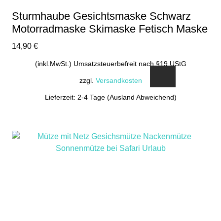
gewählt
Sturmhaube Gesichtsmaske Schwarz
werden
Motorradmaske Skimaske Fetisch Maske
14,90
€
(inkl.MwSt.) Umsatzsteuerbefreit nach §19 UStG
zzgl.
Versandkosten
Lieferzeit: 2-4 Tage (Ausland Abweichend)