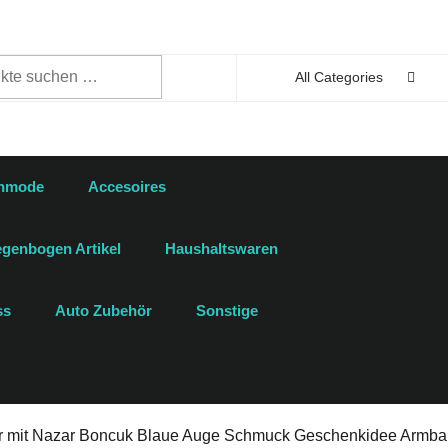
n
All Categories
enmode
Accesoires
genbogen Artikel
Haushaltswaren
ss
Auto Zubehör
Sonstige
er mit Nazar Boncuk Blaue Auge Schmuck Geschenkidee Armb