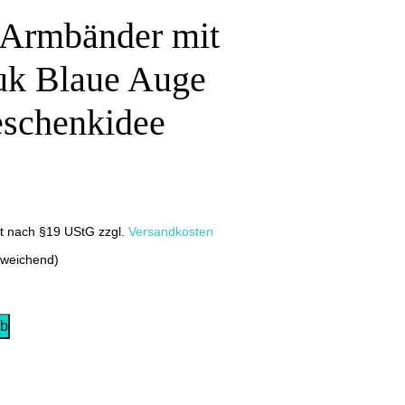
 Armbänder mit
uk Blaue Auge
schenkidee
it nach §19 UStG
zzgl.
Versandkosten
bweichend)
rb