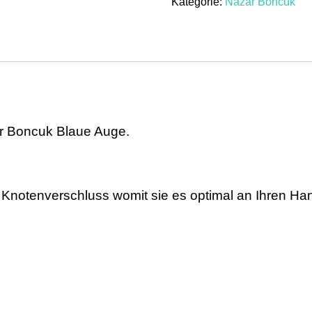
Kategorie:
Nazar Boncuk
Nazar
Boncuk
Blaue
Auge
Schmuck
Geschenkidee
Armband
Menge
ar Boncuk Blaue Auge.
n Knotenverschluss womit sie es optimal an Ihren 