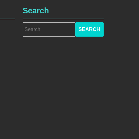
Search
Search
for: