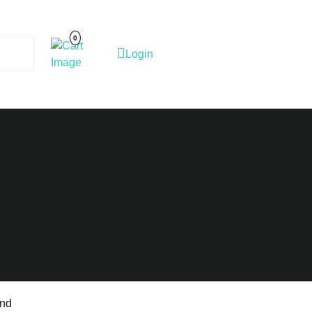
Cart
Image
0
Login
Login
and