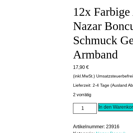
12x Farbige
Nazar Bonc
Schmuck Ge
Armband
17,90
€
(inkl.MwSt.) Umsatzsteuerbefre
Lieferzeit: 2-4 Tage (Ausland A
2 vorrätig
12x
In den Warenko
Farbige
Armbänder
Artikelnummer:
23916
mit