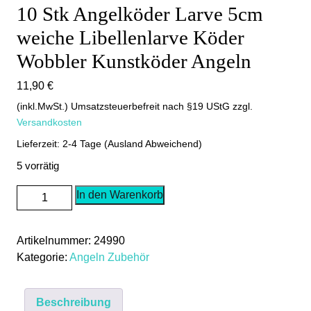
10 Stk Angelköder Larve 5cm
weiche Libellenlarve Köder
Wobbler Kunstköder Angeln
11,90
€
(inkl.MwSt.) Umsatzsteuerbefreit nach §19 UStG
zzgl.
Versandkosten
Lieferzeit: 2-4 Tage (Ausland Abweichend)
5 vorrätig
10
In den Warenkorb
Stk
Angelköder
Artikelnummer:
24990
Larve
Kategorie:
Angeln Zubehör
5cm
weiche
Libellenlarve
Beschreibung
Köder