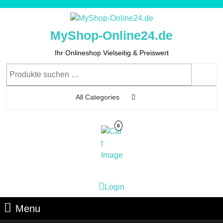
Skip
to
content
MyShop-Online24.de
Skip
to
Ihr Onlineshop Vielseitig & Preiswert
Content
Suchen
nach:
All Categories
0
Cart
Login
Login
Image
Menu
Menu