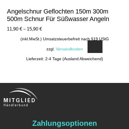
Angelschnur Geflochten 150m 300m
500m Schnur Für Süßwasser Angeln
11,90
€
–
15,90
€
(inkl.MwSt.) Umsatzsteuerbefreit nach §19 UStG
zzgl.
Versandkosten
Lieferzeit: 2-4 Tage (Ausland Abweichend)
Dieses
Produkt
weist
mehrere
Varianten
auf.
Die
Optionen
Zahlungsoptionen
können