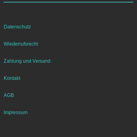
auf
der
Produktseite
gewählt
Datenschutz
werden
Wiederrufsrecht
Zahlung und Versand
Kontakt
AGB
Impressum