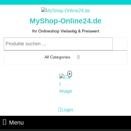
Skip
to
content
MyShop-Online24.de
Skip
to
Ihr Onlineshop Vielseitig & Preiswert
Content
Suchen
nach:
All Categories
0
Cart
Login
Login
Image
Menu
Menu