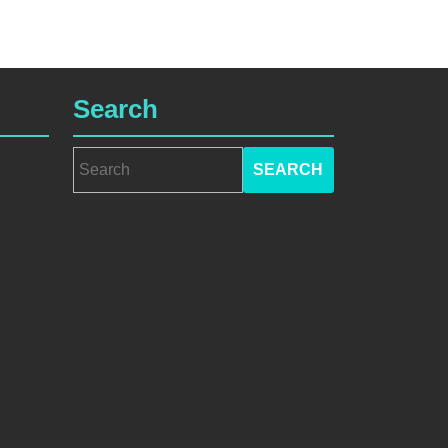
Search
Search
for: