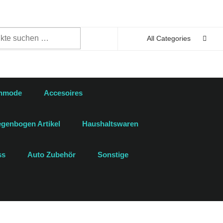
n
All Categories
enmode
Accesoires
genbogen Artikel
Haushaltswaren
ss
Auto Zubehör
Sonstige