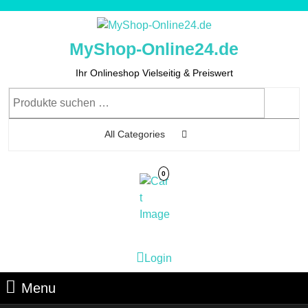
Skip
to
content
MyShop-Online24.de
Skip
to
Ihr Onlineshop Vielseitig & Preiswert
Content
Suchen
nach:
All Categories
0
Cart
Login
Login
Image
Menu
Menu