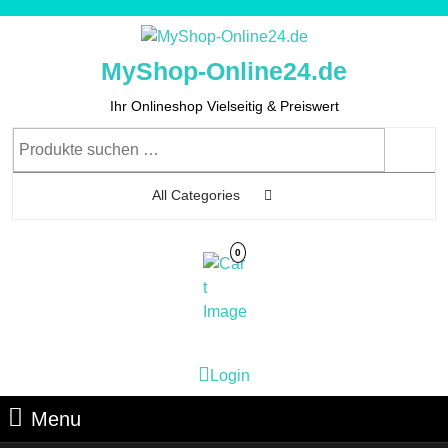
Skip
to
content
MyShop-Online24.de
Skip
to
Ihr Onlineshop Vielseitig & Preiswert
Content
Suchen
nach:
All Categories
0
Cart
Login
Login
Image
Menu
Menu