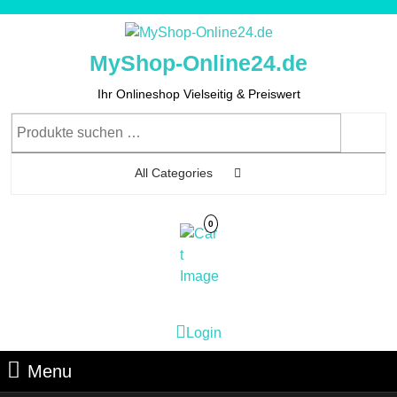
Skip
to
content
MyShop-Online24.de
Skip
to
Ihr Onlineshop Vielseitig & Preiswert
Content
Suchen
nach:
All Categories
0
Cart
Login
Login
Image
Menu
Menu