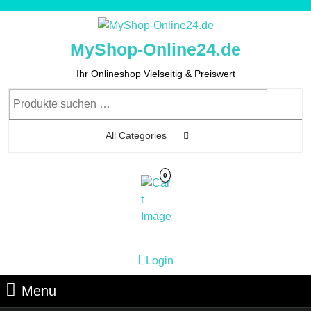
Skip
to
content
MyShop-Online24.de
Skip
to
Ihr Onlineshop Vielseitig & Preiswert
Content
Suchen
nach:
All Categories
0
Cart
Login
Login
Image
Menu
Menu