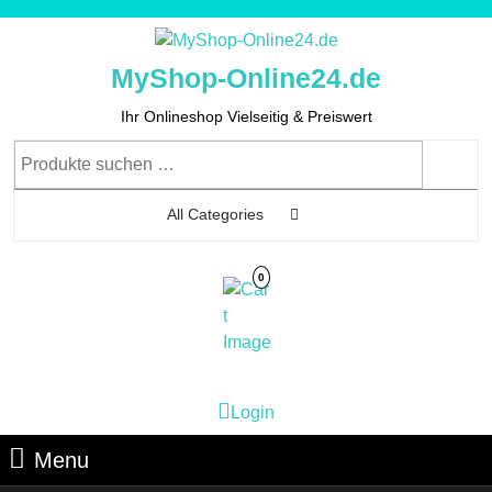
Skip
to
content
MyShop-Online24.de
Skip
to
Ihr Onlineshop Vielseitig & Preiswert
Content
Suchen
nach:
All Categories
0
Cart
Login
Login
Image
Menu
Menu